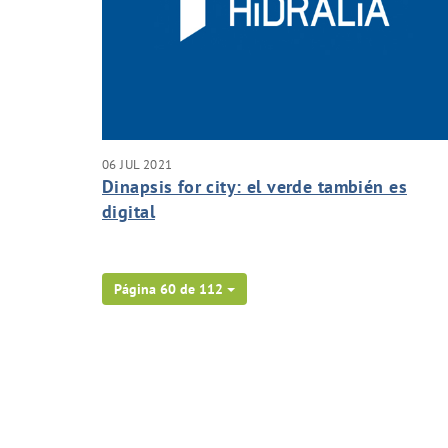
06 JUL 2021
Dinapsis for city: el verde también es
digital
Página 60 de 112