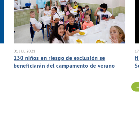
01 JUL 2021
17
130 niños en riesgo de exclusión se
H
beneficiarán del campamento de verano
S
escolar de Hidralia en Marbella, en
i
colaboración con el Ayuntamiento y ‘A Suetí
a
←
Calli’