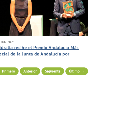
 JUN 2021
idralia recibe el Premio Andalucía Más
ocial de la Junta de Andalucía por
mpulsar REDAC y por su apuesta por la
ccesibilidad universal
 Primero
Anterior
Siguiente
Último →