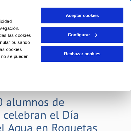
idad
Ayuda
Contáctanos
Aceptar cookies
icidad
Área de clientes
 compromisos
avegación.
Configurar
das las cookies
anular pulsando
EMPLEO
INCIDENCIAS
las cookies
Comunica anomalías o posibles
Rechazar cookies
o no se pueden
fraudes
liente)
o
Reclamaciones
0 alumnos de
 celebran el Día
l Agua en Roquetas