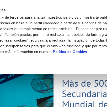
ES
Actual
ies
 y de terceros para analizar nuestros servicios y mostrarte publ
Tu Servicio
Tu Agua
Conócenos
Nuestros
encias en base a un perfil elaborado a partir de tus hábitos de n
 cookies de complemento de redes sociales. Puedes aceptar to
s”· También puedes permitir o rechazar las cookies de forma gr
N AL CLIENTE
D
Y CUMPLIMIENTO
NTRATOS
COMPROMISO DE SERVICIO
CUIDADOS DEL AGUA
CONTRATACIÓN
MODIFICACIÓN DE DATOS
echazar cookies”, equivaldrá a rechazar la instalación de todas 
AS DE GESTIÓN Y CERTIFICADOS
 de contacto
calidad del agua
bio de titular
Carta de compromisos
Consejos de ahorro
Licitaciones en curso
Actualizar datos bancarios
on indispensables para que el sitio web funcione y que por tant
via
a de suministro
Customer Counsel (Defensa del c
Medidas contra la sequía
Actualizar datos de domicili
tar más información en nuestra
Política de Cookies
s de videointerpretación en LSE
a de suministro
Normativa del servicio
Actualizar datos personales
obras y afectaciones
icitud de Acometida
Programa CONTIGO
ación de fuga interior
umentación contratación
25 MAR 2026
tación e impresos
orme obras
Más de 50
Secundaria
VER TODAS LAS GESTIONES
Mundial de