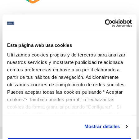
05 MAY 2021
Hidralia se suma al Foro RSE de Málaga para
Esta página web usa cookies
establecer alianzas y reforzar su compromiso con
Utilizamos cookies propias y de terceros para analizar
los ODS
nuestros servicios y mostrarte publicidad relacionada
con tus preferencias en base a un perfil elaborado a
Anterior
Siguiente
partir de tus hábitos de navegación. Adicionalmente
utilizamos cookies de complemento de redes sociales.
Puedes aceptar todas las cookies pulsando “ Aceptar
Página 63 de 112
cookies”· También puedes permitir o rechazar las
cookies de forma granular pulsando “Configurar”. Si
pulsas “Rechazar cookies”, equivaldrá a rechazar la
instalación de todas las cookies salvo las necesarias que
Mostrar detalles
son indispensables para que el sitio web funcione y que
por tanto no se pueden desactivar. Puedes consultar