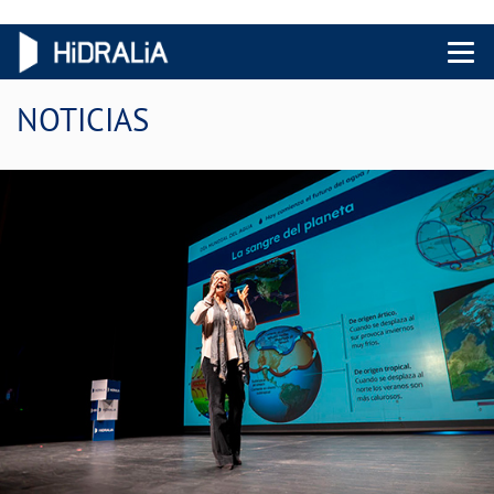
Menu 
NOTICIAS