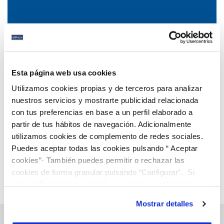
18 FEB 2021
Sanidad declara el agua no apta para el consumo
Esta página web usa cookies
en Marchena, una vez que la empresa gestora del
Utilizamos cookies propias y de terceros para analizar
servicio de aguas de la localidad le ha notificado
nuestros servicios y mostrarte publicidad relacionada
valores de un plaguicida por encima del nivel
con tus preferencias en base a un perfil elaborado a
Anterior
Siguiente
normativo
partir de tus hábitos de navegación. Adicionalmente
utilizamos cookies de complemento de redes sociales.
Puedes aceptar todas las cookies pulsando “ Aceptar
Página 68 de 112
cookies”· También puedes permitir o rechazar las
cookies de forma granular pulsando “Configurar”. Si
pulsas “Rechazar cookies”, equivaldrá a rechazar la
instalación de todas las cookies salvo las necesarias que
Mostrar detalles
son indispensables para que el sitio web funcione y que
por tanto no se pueden desactivar. Puedes consultar