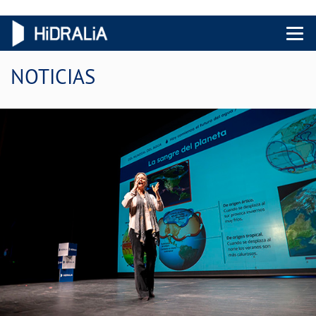
Menu 
NOTICIAS