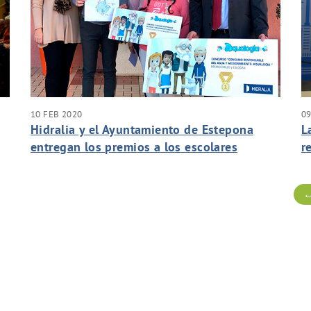
10 FEB 2020
09
Hidralia y el Ayuntamiento de Estepona
L
entregan los premios a los escolares
r
participantes en el concurso sobre
i
consumo responsable del agua
l
←