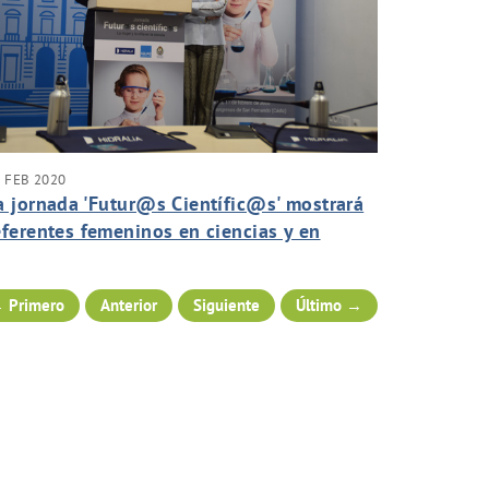
 FEB 2020
a jornada 'Futur@s Científic@s' mostrará
eferentes femeninos en ciencias y en
ngeniería con motivo del 'Día de la Niña y
a Mujer en la Ciencia'
 Primero
Anterior
Siguiente
Último →