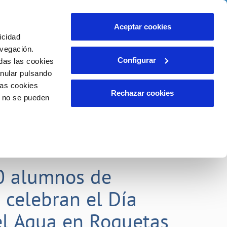
idad
Ayuda
Contáctanos
Aceptar cookies
icidad
Área de clientes
 compromisos
avegación.
Configurar
das las cookies
anular pulsando
EMPLEO
INCIDENCIAS
las cookies
Comunica anomalías o posibles
Rechazar cookies
o no se pueden
fraudes
liente)
o
Reclamaciones
0 alumnos de
 celebran el Día
l Agua en Roquetas