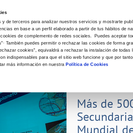
ES
Actual
ies
 y de terceros para analizar nuestros servicios y mostrarte publ
Tu Servicio
Tu Agua
Conócenos
Nuestros
encias en base a un perfil elaborado a partir de tus hábitos de n
 cookies de complemento de redes sociales. Puedes aceptar to
s”· También puedes permitir o rechazar las cookies de forma gr
N AL CLIENTE
D
Y CUMPLIMIENTO
NTRATOS
COMPROMISO DE SERVICIO
CUIDADOS DEL AGUA
CONTRATACIÓN
MODIFICACIÓN DE DATOS
echazar cookies”, equivaldrá a rechazar la instalación de todas 
AS DE GESTIÓN Y CERTIFICADOS
 de contacto
calidad del agua
bio de titular
Carta de compromisos
Consejos de ahorro
Licitaciones en curso
Actualizar datos bancarios
on indispensables para que el sitio web funcione y que por tant
via
a de suministro
Customer Counsel (Defensa del c
Medidas contra la sequía
Actualizar datos de domicili
tar más información en nuestra
Política de Cookies
s de videointerpretación en LSE
a de suministro
Normativa del servicio
Actualizar datos personales
obras y afectaciones
icitud de Acometida
Programa CONTIGO
ación de fuga interior
umentación contratación
25 MAR 2026
tación e impresos
orme obras
Más de 50
Secundaria
VER TODAS LAS GESTIONES
Mundial de