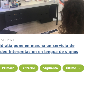
 SEP 2021
idralia pone en marcha un servicio de
ideo interpretación en lengua de signos
spañola a través de Skype
 Primero
Anterior
Siguiente
Último →