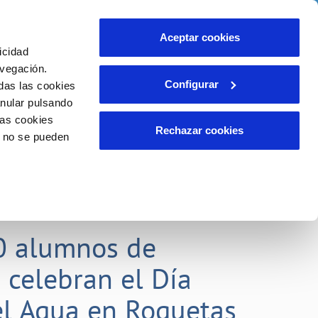
idad
Ayuda
Contáctanos
Aceptar cookies
icidad
Área de clientes
 compromisos
avegación.
Configurar
das las cookies
anular pulsando
EMPLEO
INCIDENCIAS
las cookies
Comunica anomalías o posibles
Rechazar cookies
o no se pueden
fraudes
liente)
o
Reclamaciones
0 alumnos de
 celebran el Día
l Agua en Roquetas