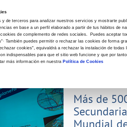
ES
Actual
ies
 y de terceros para analizar nuestros servicios y mostrarte publ
Tu Servicio
Tu Agua
Conócenos
Nuestros
encias en base a un perfil elaborado a partir de tus hábitos de n
 cookies de complemento de redes sociales. Puedes aceptar to
s”· También puedes permitir o rechazar las cookies de forma gr
N AL CLIENTE
D
Y CUMPLIMIENTO
NTRATOS
COMPROMISO DE SERVICIO
CUIDADOS DEL AGUA
CONTRATACIÓN
MODIFICACIÓN DE DATOS
echazar cookies”, equivaldrá a rechazar la instalación de todas 
AS DE GESTIÓN Y CERTIFICADOS
 de contacto
calidad del agua
bio de titular
Carta de compromisos
Consejos de ahorro
Licitaciones en curso
Actualizar datos bancarios
on indispensables para que el sitio web funcione y que por tant
via
a de suministro
Customer Counsel (Defensa del c
Medidas contra la sequía
Actualizar datos de domicili
tar más información en nuestra
Política de Cookies
s de videointerpretación en LSE
a de suministro
Normativa del servicio
Actualizar datos personales
obras y afectaciones
icitud de Acometida
Programa CONTIGO
ación de fuga interior
umentación contratación
25 MAR 2026
tación e impresos
orme obras
Más de 50
Secundaria
VER TODAS LAS GESTIONES
Mundial de