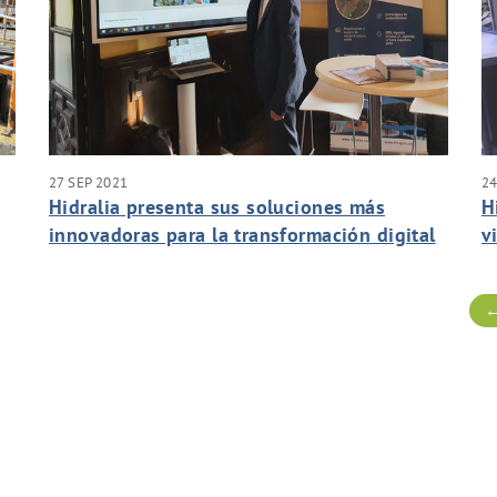
27 SEP 2021
24
Hidralia presenta sus soluciones más
H
innovadoras para la transformación digital
v
de las ciudades en el Foro de Inteligencia y
e
Sostenibilidad Urbana Greencities
←