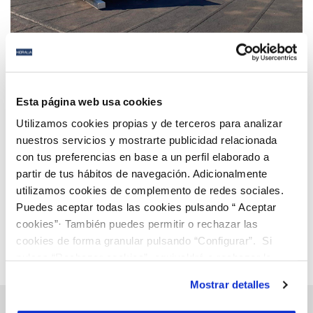
01 MAR 2021
Hidralia apuesta por la sostenibilidad y las
Esta página web usa cookies
energías renovables en Estepona
Utilizamos cookies propias y de terceros para analizar
nuestros servicios y mostrarte publicidad relacionada
con tus preferencias en base a un perfil elaborado a
Anterior
Siguiente
partir de tus hábitos de navegación. Adicionalmente
utilizamos cookies de complemento de redes sociales.
Puedes aceptar todas las cookies pulsando “ Aceptar
Página 66 de 112
cookies”· También puedes permitir o rechazar las
cookies de forma granular pulsando “Configurar”. Si
pulsas “Rechazar cookies”, equivaldrá a rechazar la
instalación de todas las cookies salvo las necesarias que
Mostrar detalles
son indispensables para que el sitio web funcione y que
por tanto no se pueden desactivar. Puedes consultar