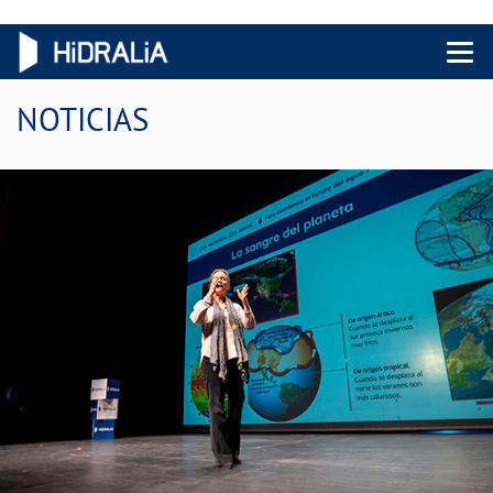
Menu 
NOTICIAS