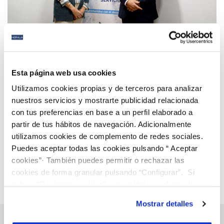
09 NOV 2020
Hidralia renueva su colaboración con Autismo
Esta página web usa cookies
Cádiz para mejorar la calidad de vida de este
Utilizamos cookies propias y de terceros para analizar
colectivo en San Fernando
nuestros servicios y mostrarte publicidad relacionada
con tus preferencias en base a un perfil elaborado a
Anterior
Siguiente
partir de tus hábitos de navegación. Adicionalmente
utilizamos cookies de complemento de redes sociales.
Puedes aceptar todas las cookies pulsando “ Aceptar
Página 74 de 112
cookies”· También puedes permitir o rechazar las
cookies de forma granular pulsando “Configurar”. Si
pulsas “Rechazar cookies”, equivaldrá a rechazar la
instalación de todas las cookies salvo las necesarias que
Mostrar detalles
son indispensables para que el sitio web funcione y que
por tanto no se pueden desactivar. Puedes consultar