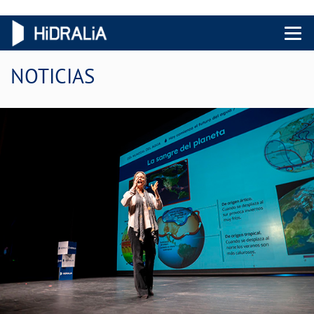
Menu 
NOTICIAS