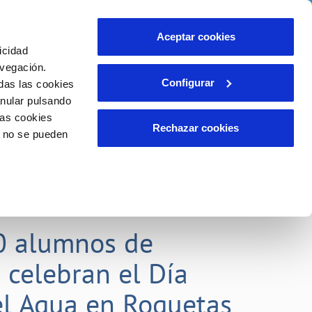
idad
Ayuda
Contáctanos
Aceptar cookies
icidad
Área de clientes
 compromisos
avegación.
Configurar
das las cookies
anular pulsando
EMPLEO
INCIDENCIAS
las cookies
Comunica anomalías o posibles
Rechazar cookies
o no se pueden
fraudes
liente)
o
Reclamaciones
0 alumnos de
 celebran el Día
l Agua en Roquetas