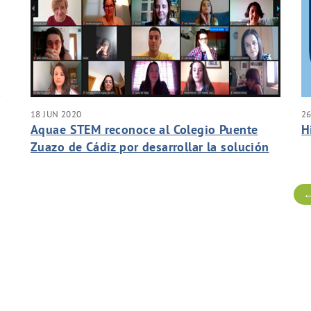
18 JUN 2020
26
Aquae STEM reconoce al Colegio Puente
H
Zuazo de Cádiz por desarrollar la solución
l
más original en el reto online
←