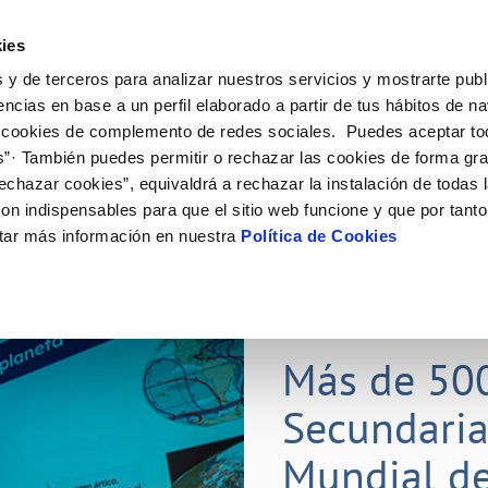
ES
Actual
ies
 y de terceros para analizar nuestros servicios y mostrarte publ
Tu Servicio
Tu Agua
Conócenos
Nuestros
encias en base a un perfil elaborado a partir de tus hábitos de n
 cookies de complemento de redes sociales. Puedes aceptar to
s”· También puedes permitir o rechazar las cookies de forma gr
N AL CLIENTE
D
Y CUMPLIMIENTO
NTRATOS
COMPROMISO DE SERVICIO
CUIDADOS DEL AGUA
CONTRATACIÓN
MODIFICACIÓN DE DATOS
echazar cookies”, equivaldrá a rechazar la instalación de todas 
AS DE GESTIÓN Y CERTIFICADOS
 de contacto
calidad del agua
bio de titular
Carta de compromisos
Consejos de ahorro
Licitaciones en curso
Actualizar datos bancarios
on indispensables para que el sitio web funcione y que por tant
via
a de suministro
Customer Counsel (Defensa del c
Medidas contra la sequía
Actualizar datos de domicili
tar más información en nuestra
Política de Cookies
s de videointerpretación en LSE
a de suministro
Normativa del servicio
Actualizar datos personales
obras y afectaciones
icitud de Acometida
Programa CONTIGO
ación de fuga interior
umentación contratación
25 MAR 2026
tación e impresos
orme obras
Más de 50
Secundaria
VER TODAS LAS GESTIONES
Mundial de