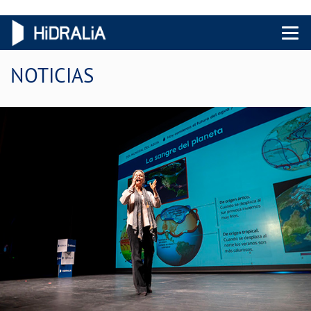
Menu 
NOTICIAS