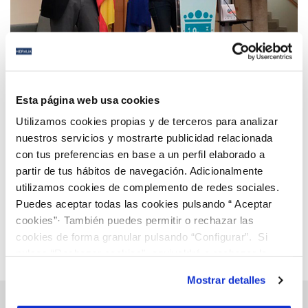
17 MAY 2019
Éxito de participación de Hidralia en la jornada
Esta página web usa cookies
"Talento, Diversidad e Inclusión: Mirando de frente
Utilizamos cookies propias y de terceros para analizar
a las personas", organizada por CIT Marbella
nuestros servicios y mostrarte publicidad relacionada
con tus preferencias en base a un perfil elaborado a
Anterior
Siguiente
partir de tus hábitos de navegación. Adicionalmente
utilizamos cookies de complemento de redes sociales.
Puedes aceptar todas las cookies pulsando “ Aceptar
Página 95 de 112
cookies”· También puedes permitir o rechazar las
cookies de forma granular pulsando “Configurar”. Si
pulsas “Rechazar cookies”, equivaldrá a rechazar la
instalación de todas las cookies salvo las necesarias que
Mostrar detalles
son indispensables para que el sitio web funcione y que
por tanto no se pueden desactivar. Puedes consultar