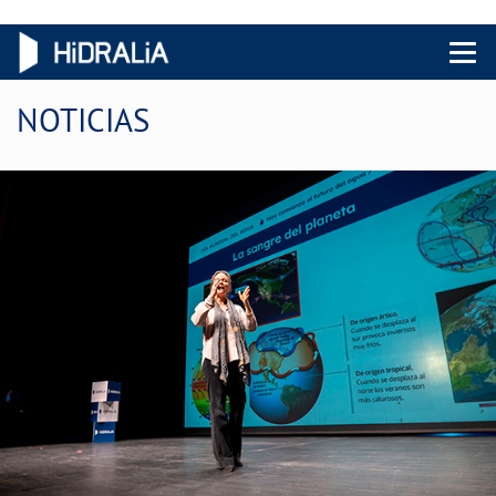
Menu 
NOTICIAS