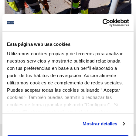
13 SEP 2022
Hidralia y el ayuntamiento de Rincón de la Victoria
Esta página web usa cookies
intensifican la limpieza de la red de pluviales del
Utilizamos cookies propias y de terceros para analizar
municipio en previsión de las lluvias otoñales
nuestros servicios y mostrarte publicidad relacionada
con tus preferencias en base a un perfil elaborado a
Anterior
Siguiente
partir de tus hábitos de navegación. Adicionalmente
utilizamos cookies de complemento de redes sociales.
Puedes aceptar todas las cookies pulsando “ Aceptar
Página 40 de 112
cookies”· También puedes permitir o rechazar las
cookies de forma granular pulsando “Configurar”. Si
pulsas “Rechazar cookies”, equivaldrá a rechazar la
instalación de todas las cookies salvo las necesarias que
Mostrar detalles
son indispensables para que el sitio web funcione y que
por tanto no se pueden desactivar. Puedes consultar