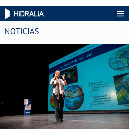
Menu 
NOTICIAS