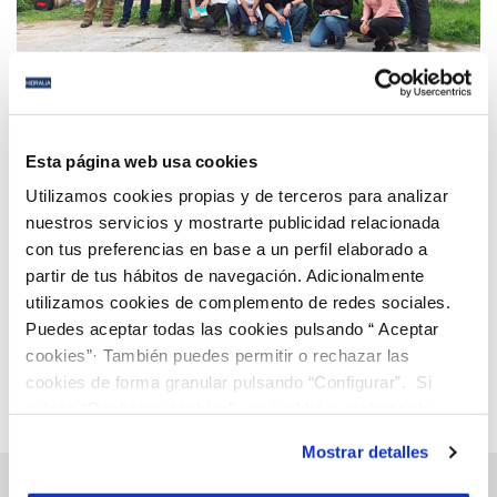
09 FEB 2024
Hidralia y Aguas de Torremolinos colaboran un año
Esta página web usa cookies
más con la UMA para ampliar la formación en
Utilizamos cookies propias y de terceros para analizar
gestión del agua
nuestros servicios y mostrarte publicidad relacionada
con tus preferencias en base a un perfil elaborado a
Anterior
Siguiente
partir de tus hábitos de navegación. Adicionalmente
utilizamos cookies de complemento de redes sociales.
Puedes aceptar todas las cookies pulsando “ Aceptar
Página 22 de 112
cookies”· También puedes permitir o rechazar las
cookies de forma granular pulsando “Configurar”. Si
pulsas “Rechazar cookies”, equivaldrá a rechazar la
instalación de todas las cookies salvo las necesarias que
Mostrar detalles
son indispensables para que el sitio web funcione y que
por tanto no se pueden desactivar. Puedes consultar