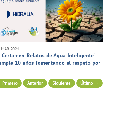
2 MAR 2024
l Certamen ‘Relatos de Agua Inteligente’
umple 10 años fomentando el respeto por
l medio ambiente
 Primero
Anterior
Siguiente
Último →