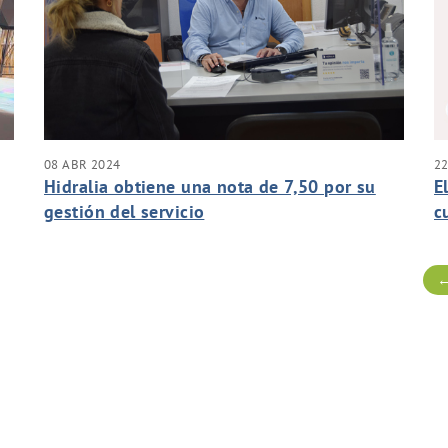
08 ABR 2024
2
Hidralia obtiene una nota de 7,50 por su
E
gestión del servicio
c
e
←