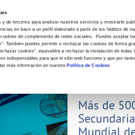
ES
Actual
ies
 y de terceros para analizar nuestros servicios y mostrarte publ
Tu Servicio
Tu Agua
Conócenos
Nuestros
encias en base a un perfil elaborado a partir de tus hábitos de n
 cookies de complemento de redes sociales. Puedes aceptar to
s”· También puedes permitir o rechazar las cookies de forma gr
N AL CLIENTE
D
Y CUMPLIMIENTO
NTRATOS
COMPROMISO DE SERVICIO
CUIDADOS DEL AGUA
CONTRATACIÓN
MODIFICACIÓN DE DATOS
echazar cookies”, equivaldrá a rechazar la instalación de todas 
AS DE GESTIÓN Y CERTIFICADOS
 de contacto
calidad del agua
bio de titular
Carta de compromisos
Consejos de ahorro
Licitaciones en curso
Actualizar datos bancarios
on indispensables para que el sitio web funcione y que por tant
via
a de suministro
Customer Counsel (Defensa del c
Medidas contra la sequía
Actualizar datos de domicili
tar más información en nuestra
Política de Cookies
s de videointerpretación en LSE
a de suministro
Normativa del servicio
Actualizar datos personales
obras y afectaciones
icitud de Acometida
Programa CONTIGO
ación de fuga interior
umentación contratación
25 MAR 2026
tación e impresos
orme obras
Más de 50
Secundaria
VER TODAS LAS GESTIONES
Mundial de