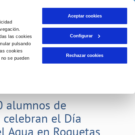
idad
Ayuda
Contáctanos
Aceptar cookies
icidad
Área de clientes
 compromisos
avegación.
Configurar
das las cookies
anular pulsando
EMPLEO
INCIDENCIAS
las cookies
Comunica anomalías o posibles
Rechazar cookies
o no se pueden
fraudes
liente)
o
Reclamaciones
0 alumnos de
 celebran el Día
l Agua en Roquetas