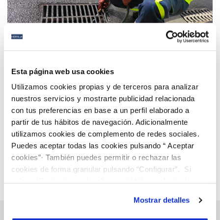
30 AGO 2022
Preparan el alcantarillado de San Fernando para la
Esta página web usa cookies
llegada de tormentas
Utilizamos cookies propias y de terceros para analizar
nuestros servicios y mostrarte publicidad relacionada
con tus preferencias en base a un perfil elaborado a
Anterior
Siguiente
partir de tus hábitos de navegación. Adicionalmente
utilizamos cookies de complemento de redes sociales.
Puedes aceptar todas las cookies pulsando “ Aceptar
Página 41 de 112
cookies”· También puedes permitir o rechazar las
cookies de forma granular pulsando “Configurar”. Si
pulsas “Rechazar cookies”, equivaldrá a rechazar la
instalación de todas las cookies salvo las necesarias que
Mostrar detalles
son indispensables para que el sitio web funcione y que
por tanto no se pueden desactivar. Puedes consultar