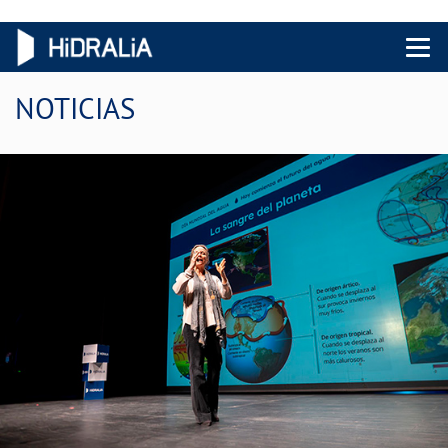
Menu 
NOTICIAS