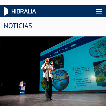
Menu 
NOTICIAS