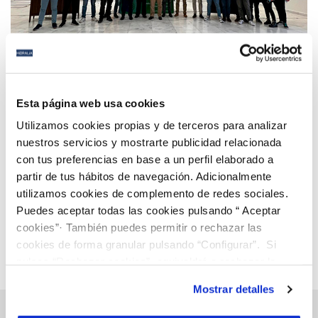
04 ABR 2022
Un proyecto para medir la calidad del aire en
Esta página web usa cookies
Estepona a través de bicicletas de uso público
Utilizamos cookies propias y de terceros para analizar
gana la 3ª edición de Dinapsis Hackathon en la
nuestros servicios y mostrarte publicidad relacionada
Costa del Sol, organizado por Hidralia y la UMA
con tus preferencias en base a un perfil elaborado a
Anterior
Siguiente
partir de tus hábitos de navegación. Adicionalmente
utilizamos cookies de complemento de redes sociales.
Puedes aceptar todas las cookies pulsando “ Aceptar
Página 46 de 112
cookies”· También puedes permitir o rechazar las
cookies de forma granular pulsando “Configurar”. Si
pulsas “Rechazar cookies”, equivaldrá a rechazar la
instalación de todas las cookies salvo las necesarias que
Mostrar detalles
son indispensables para que el sitio web funcione y que
por tanto no se pueden desactivar. Puedes consultar