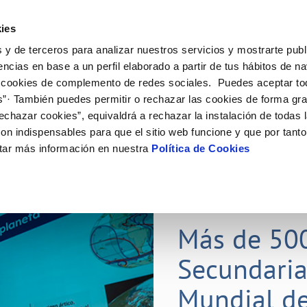
ES
Actual
ies
 y de terceros para analizar nuestros servicios y mostrarte publ
Tu Servicio
Tu Agua
Conócenos
Nuestros
encias en base a un perfil elaborado a partir de tus hábitos de n
 cookies de complemento de redes sociales. Puedes aceptar to
s”· También puedes permitir o rechazar las cookies de forma gr
N AL CLIENTE
D
Y CUMPLIMIENTO
NTRATOS
COMPROMISO DE SERVICIO
CUIDADOS DEL AGUA
CONTRATACIÓN
MODIFICACIÓN DE DATOS
echazar cookies”, equivaldrá a rechazar la instalación de todas 
AS DE GESTIÓN Y CERTIFICADOS
 de contacto
calidad del agua
bio de titular
Carta de compromisos
Consejos de ahorro
Licitaciones en curso
Actualizar datos bancarios
on indispensables para que el sitio web funcione y que por tant
via
a de suministro
Customer Counsel (Defensa del c
Medidas contra la sequía
Actualizar datos de domicili
tar más información en nuestra
Política de Cookies
s de videointerpretación en LSE
a de suministro
Normativa del servicio
Actualizar datos personales
obras y afectaciones
icitud de Acometida
Programa CONTIGO
ación de fuga interior
umentación contratación
25 MAR 2026
tación e impresos
orme obras
Más de 50
Secundaria
VER TODAS LAS GESTIONES
Mundial de