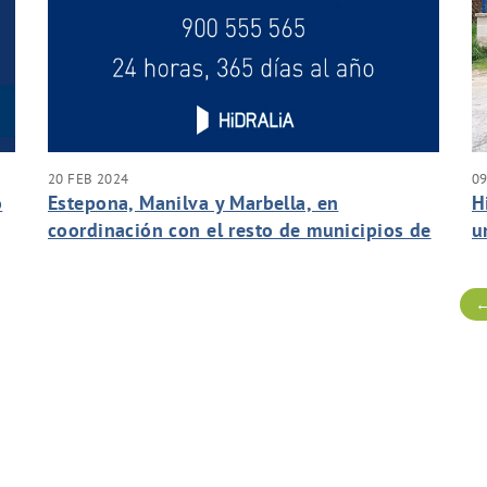
20 FEB 2024
09
o
Estepona, Manilva y Marbella, en
H
coordinación con el resto de municipios de
u
la Costa del Sol Occidental, implantan
f
nuevas medidas para controlar los efectos
←
de la sequía