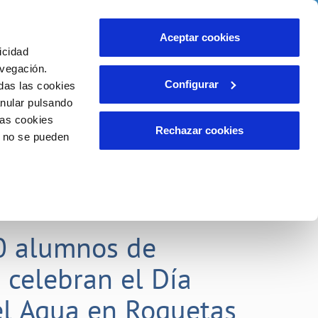
idad
Ayuda
Contáctanos
Aceptar cookies
icidad
Área de clientes
 compromisos
avegación.
Configurar
das las cookies
anular pulsando
EMPLEO
INCIDENCIAS
las cookies
Comunica anomalías o posibles
Rechazar cookies
o no se pueden
fraudes
liente)
o
Reclamaciones
0 alumnos de
 celebran el Día
l Agua en Roquetas