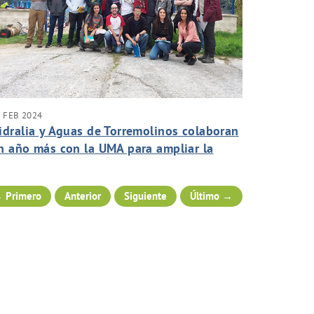
 FEB 2024
idralia y Aguas de Torremolinos colaboran
n año más con la UMA para ampliar la
ormación en gestión del agua
 Primero
Anterior
Siguiente
Último →