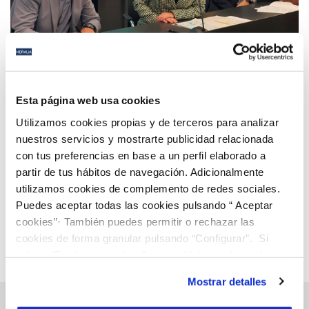
24 NOV 2022
El Pacto Social ya es una realidad e impulsa
Esta página web usa cookies
medidas como la Garantía del Mínimo Vital, el
Utilizamos cookies propias y de terceros para analizar
apoyo para la creación de negocios o la apuesta
nuestros servicios y mostrarte publicidad relacionada
por la transformación digital
con tus preferencias en base a un perfil elaborado a
Anterior
Siguiente
partir de tus hábitos de navegación. Adicionalmente
utilizamos cookies de complemento de redes sociales.
Puedes aceptar todas las cookies pulsando “ Aceptar
Página 38 de 112
cookies”· También puedes permitir o rechazar las
cookies de forma granular pulsando “Configurar”. Si
pulsas “Rechazar cookies”, equivaldrá a rechazar la
instalación de todas las cookies salvo las necesarias que
Mostrar detalles
son indispensables para que el sitio web funcione y que
por tanto no se pueden desactivar. Puedes consultar