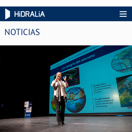
Menu 
NOTICIAS