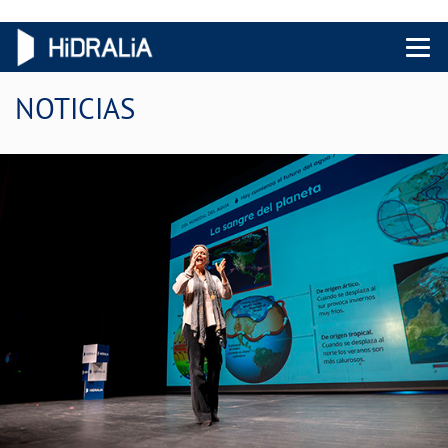
Menu 
NOTICIAS