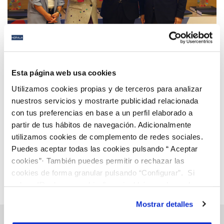
26 SEP 2023
Reconocen el compromiso con los ODS del Pacto
Esta página web usa cookies
Social de San Fernando
Utilizamos cookies propias y de terceros para analizar
nuestros servicios y mostrarte publicidad relacionada
con tus preferencias en base a un perfil elaborado a
Anterior
Siguiente
partir de tus hábitos de navegación. Adicionalmente
utilizamos cookies de complemento de redes sociales.
Puedes aceptar todas las cookies pulsando “ Aceptar
Página 28 de 112
cookies”· También puedes permitir o rechazar las
cookies de forma granular pulsando “Configurar”. Si
pulsas “Rechazar cookies”, equivaldrá a rechazar la
instalación de todas las cookies salvo las necesarias que
Mostrar detalles
son indispensables para que el sitio web funcione y que
por tanto no se pueden desactivar. Puedes consultar