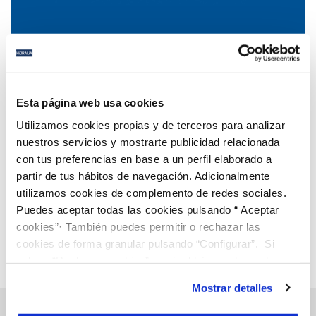
04 DIC 2023
San Fernando adopta medidas urgentes de ahorro
Esta página web usa cookies
ante la situación de excepcional sequía
Utilizamos cookies propias y de terceros para analizar
nuestros servicios y mostrarte publicidad relacionada
con tus preferencias en base a un perfil elaborado a
Anterior
Siguiente
partir de tus hábitos de navegación. Adicionalmente
utilizamos cookies de complemento de redes sociales.
Puedes aceptar todas las cookies pulsando “ Aceptar
Página 26 de 112
cookies”· También puedes permitir o rechazar las
cookies de forma granular pulsando “Configurar”. Si
pulsas “Rechazar cookies”, equivaldrá a rechazar la
instalación de todas las cookies salvo las necesarias que
Mostrar detalles
son indispensables para que el sitio web funcione y que
por tanto no se pueden desactivar. Puedes consultar