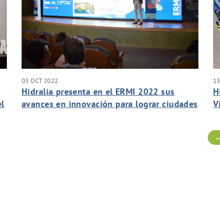
03 OCT 2022
13
Hidralia presenta en el ERMI 2022 sus
H
el
avances en innovación para lograr ciudades
V
más sostenibles
d
l
←