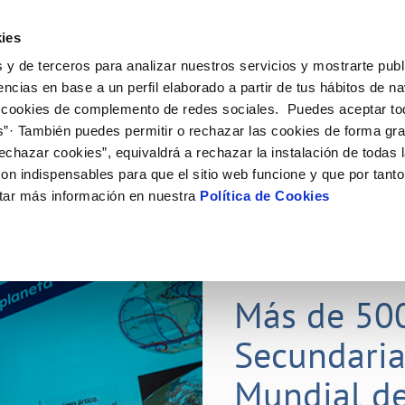
ES
Actual
ies
 y de terceros para analizar nuestros servicios y mostrarte publ
Tu Servicio
Tu Agua
Conócenos
Nuestros
encias en base a un perfil elaborado a partir de tus hábitos de n
 cookies de complemento de redes sociales. Puedes aceptar to
s”· También puedes permitir o rechazar las cookies de forma gr
N AL CLIENTE
D
Y CUMPLIMIENTO
NTRATOS
COMPROMISO DE SERVICIO
CUIDADOS DEL AGUA
CONTRATACIÓN
MODIFICACIÓN DE DATOS
echazar cookies”, equivaldrá a rechazar la instalación de todas 
AS DE GESTIÓN Y CERTIFICADOS
 de contacto
calidad del agua
bio de titular
Carta de compromisos
Consejos de ahorro
Licitaciones en curso
Actualizar datos bancarios
on indispensables para que el sitio web funcione y que por tant
via
a de suministro
Customer Counsel (Defensa del c
Medidas contra la sequía
Actualizar datos de domicili
tar más información en nuestra
Política de Cookies
s de videointerpretación en LSE
a de suministro
Normativa del servicio
Actualizar datos personales
obras y afectaciones
icitud de Acometida
Programa CONTIGO
ación de fuga interior
umentación contratación
25 MAR 2026
tación e impresos
orme obras
Más de 50
Secundaria
VER TODAS LAS GESTIONES
Mundial de