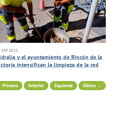
 SEP 2022
idralia y el ayuntamiento de Rincón de la
ictoria intensifican la limpieza de la red
e pluviales del municipio en previsión de
as lluvias otoñales
 Primero
Anterior
Siguiente
Último →