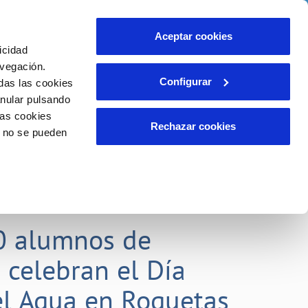
idad
Ayuda
Contáctanos
Aceptar cookies
icidad
Área de clientes
 compromisos
avegación.
Configurar
das las cookies
anular pulsando
EMPLEO
INCIDENCIAS
las cookies
Comunica anomalías o posibles
Rechazar cookies
o no se pueden
fraudes
liente)
o
Reclamaciones
0 alumnos de
 celebran el Día
l Agua en Roquetas