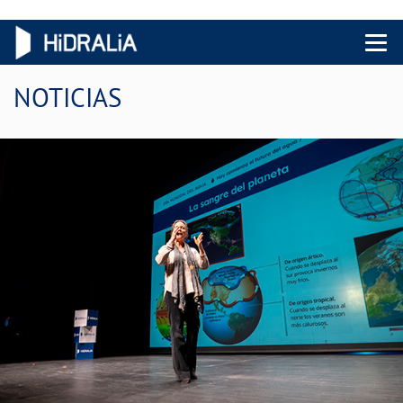
Menu 
NOTICIAS