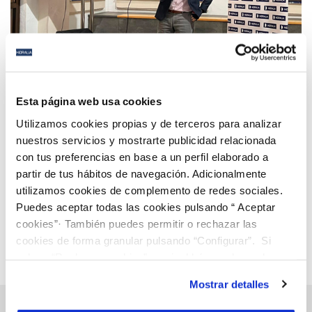
07 MAR 2022
Hidralia participa en el Tour del Talento con su
Esta página web usa cookies
apuesta por la FP Dual como cantera para el relevo
Utilizamos cookies propias y de terceros para analizar
generacional
nuestros servicios y mostrarte publicidad relacionada
con tus preferencias en base a un perfil elaborado a
Anterior
Siguiente
partir de tus hábitos de navegación. Adicionalmente
utilizamos cookies de complemento de redes sociales.
Puedes aceptar todas las cookies pulsando “ Aceptar
Página 48 de 112
cookies”· También puedes permitir o rechazar las
cookies de forma granular pulsando “Configurar”. Si
pulsas “Rechazar cookies”, equivaldrá a rechazar la
instalación de todas las cookies salvo las necesarias que
Mostrar detalles
son indispensables para que el sitio web funcione y que
por tanto no se pueden desactivar. Puedes consultar