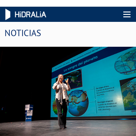
Menu 
NOTICIAS