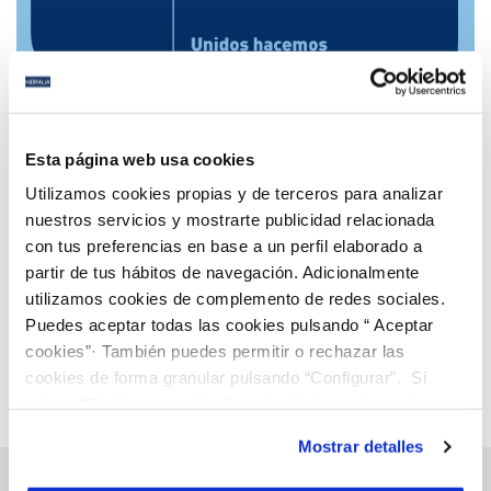
26 MAY 2020
Hidralia, con Cruz Roja RESPONDE
Esta página web usa cookies
Utilizamos cookies propias y de terceros para analizar
nuestros servicios y mostrarte publicidad relacionada
con tus preferencias en base a un perfil elaborado a
Anterior
Siguiente
partir de tus hábitos de navegación. Adicionalmente
utilizamos cookies de complemento de redes sociales.
Puedes aceptar todas las cookies pulsando “ Aceptar
Página 81 de 112
cookies”· También puedes permitir o rechazar las
cookies de forma granular pulsando “Configurar”. Si
pulsas “Rechazar cookies”, equivaldrá a rechazar la
instalación de todas las cookies salvo las necesarias que
Mostrar detalles
son indispensables para que el sitio web funcione y que
por tanto no se pueden desactivar. Puedes consultar