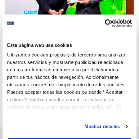
09 JUN 2023
Hidralia y Aguas de Torremolinos, como parte del
Esta página web usa cookies
grupo Agbar, reciben el Premio Alianza para la FP
Utilizamos cookies propias y de terceros para analizar
Dual por su contribución a la empleabilidad de los
nuestros servicios y mostrarte publicidad relacionada
jóvenes en el sector del agua
con tus preferencias en base a un perfil elaborado a
Anterior
Siguiente
partir de tus hábitos de navegación. Adicionalmente
utilizamos cookies de complemento de redes sociales.
Puedes aceptar todas las cookies pulsando “ Aceptar
Página 31 de 112
cookies”· También puedes permitir o rechazar las
cookies de forma granular pulsando “Configurar”. Si
pulsas “Rechazar cookies”, equivaldrá a rechazar la
instalación de todas las cookies salvo las necesarias que
Mostrar detalles
son indispensables para que el sitio web funcione y que
por tanto no se pueden desactivar. Puedes consultar