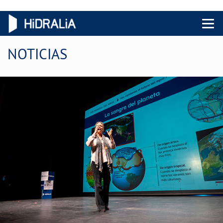
Menu 
NOTICIAS