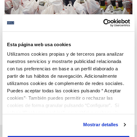
22 DIC 2020
Hidralia dona más de un centenar de juguetes para
Esta página web usa cookies
colaborar en la campaña ‘Ningún niño sin
Utilizamos cookies propias y de terceros para analizar
juguetes’ de la Asociación de Reyes Magos de San
nuestros servicios y mostrarte publicidad relacionada
Fernando
con tus preferencias en base a un perfil elaborado a
Anterior
Siguiente
partir de tus hábitos de navegación. Adicionalmente
utilizamos cookies de complemento de redes sociales.
Puedes aceptar todas las cookies pulsando “ Aceptar
Página 71 de 112
cookies”· También puedes permitir o rechazar las
cookies de forma granular pulsando “Configurar”. Si
pulsas “Rechazar cookies”, equivaldrá a rechazar la
instalación de todas las cookies salvo las necesarias que
Mostrar detalles
son indispensables para que el sitio web funcione y que
por tanto no se pueden desactivar. Puedes consultar