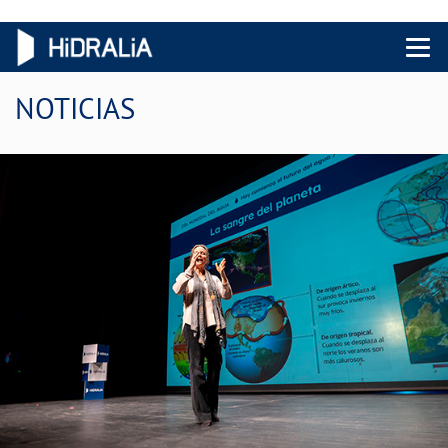
Menu 
NOTICIAS