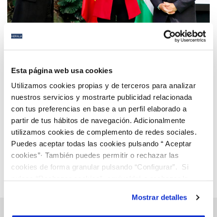
14 DIC 2020
Hidralia recibe el Premio de Medio Ambiente 2020
Esta página web usa cookies
de la Junta de Andalucía por su lucha contra el
Utilizamos cookies propias y de terceros para analizar
Cambio Climático
nuestros servicios y mostrarte publicidad relacionada
con tus preferencias en base a un perfil elaborado a
Anterior
Siguiente
partir de tus hábitos de navegación. Adicionalmente
utilizamos cookies de complemento de redes sociales.
Puedes aceptar todas las cookies pulsando “ Aceptar
Página 72 de 112
cookies”· También puedes permitir o rechazar las
cookies de forma granular pulsando “Configurar”. Si
pulsas “Rechazar cookies”, equivaldrá a rechazar la
instalación de todas las cookies salvo las necesarias que
Mostrar detalles
son indispensables para que el sitio web funcione y que
por tanto no se pueden desactivar. Puedes consultar