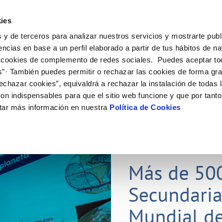
ES
Actual
ies
 y de terceros para analizar nuestros servicios y mostrarte publ
Tu Servicio
Tu Agua
Conócenos
Nuestros
encias en base a un perfil elaborado a partir de tus hábitos de n
 cookies de complemento de redes sociales. Puedes aceptar to
s”· También puedes permitir o rechazar las cookies de forma gr
N AL CLIENTE
D
Y CUMPLIMIENTO
NTRATOS
COMPROMISO DE SERVICIO
CUIDADOS DEL AGUA
CONTRATACIÓN
MODIFICACIÓN DE DATOS
echazar cookies”, equivaldrá a rechazar la instalación de todas 
AS DE GESTIÓN Y CERTIFICADOS
 de contacto
calidad del agua
bio de titular
Carta de compromisos
Consejos de ahorro
Licitaciones en curso
Actualizar datos bancarios
on indispensables para que el sitio web funcione y que por tant
via
a de suministro
Customer Counsel (Defensa del c
Medidas contra la sequía
Actualizar datos de domicili
tar más información en nuestra
Política de Cookies
s de videointerpretación en LSE
a de suministro
Normativa del servicio
Actualizar datos personales
obras y afectaciones
icitud de Acometida
Programa CONTIGO
ación de fuga interior
umentación contratación
25 MAR 2026
tación e impresos
orme obras
Más de 50
Secundaria
VER TODAS LAS GESTIONES
Mundial de