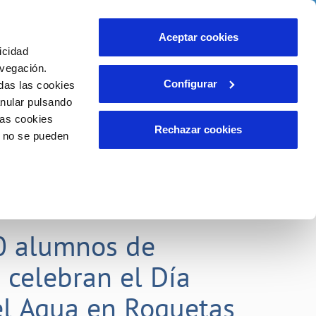
idad
Ayuda
Contáctanos
Aceptar cookies
icidad
Área de clientes
 compromisos
avegación.
Configurar
das las cookies
anular pulsando
EMPLEO
INCIDENCIAS
las cookies
Comunica anomalías o posibles
Rechazar cookies
o no se pueden
fraudes
liente)
o
Reclamaciones
0 alumnos de
 celebran el Día
l Agua en Roquetas