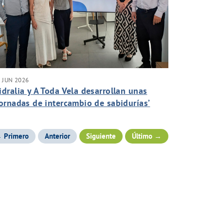
 JUN 2026
idralia y A Toda Vela desarrollan unas
Jornadas de intercambio de sabidurías’
 Primero
Anterior
Siguiente
Último →