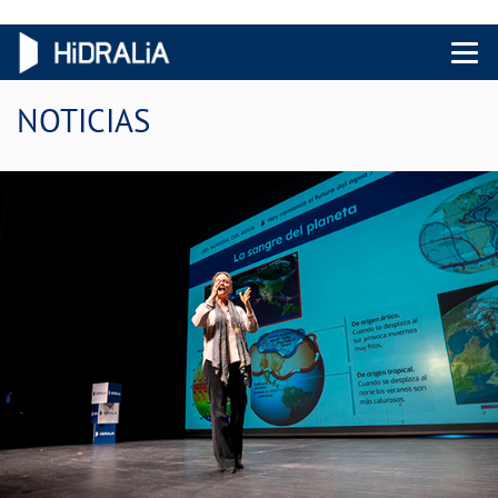
Menu 
NOTICIAS