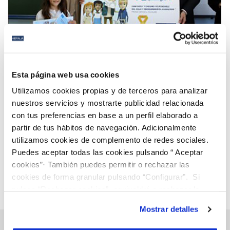
17 ENE 2018
Hidralia entrega en Estepona los premios
Esta página web usa cookies
Aqualogía al mejor dibujo y al mejor slogan sobre
Utilizamos cookies propias y de terceros para analizar
el uso responsable del agua
nuestros servicios y mostrarte publicidad relacionada
con tus preferencias en base a un perfil elaborado a
Anterior
Siguiente
partir de tus hábitos de navegación. Adicionalmente
utilizamos cookies de complemento de redes sociales.
Puedes aceptar todas las cookies pulsando “ Aceptar
Página 112 de 112
cookies”· También puedes permitir o rechazar las
cookies de forma granular pulsando “Configurar”. Si
pulsas “Rechazar cookies”, equivaldrá a rechazar la
instalación de todas las cookies salvo las necesarias que
Mostrar detalles
son indispensables para que el sitio web funcione y que
por tanto no se pueden desactivar. Puedes consultar