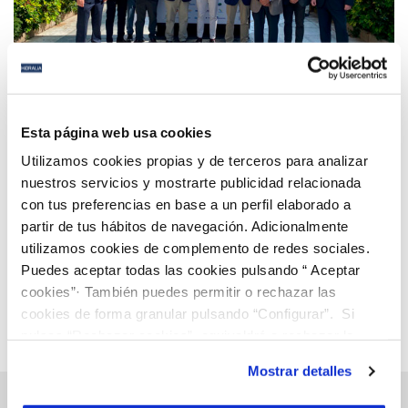
22 ABR 2026
Hidralia participa en la exposición del 40º
Esta página web usa cookies
aniversario de ASA Andalucía en Almería
Utilizamos cookies propias y de terceros para analizar
nuestros servicios y mostrarte publicidad relacionada
con tus preferencias en base a un perfil elaborado a
Anterior
Siguiente
partir de tus hábitos de navegación. Adicionalmente
utilizamos cookies de complemento de redes sociales.
Puedes aceptar todas las cookies pulsando “ Aceptar
Página 2 de 112
cookies”· También puedes permitir o rechazar las
cookies de forma granular pulsando “Configurar”. Si
pulsas “Rechazar cookies”, equivaldrá a rechazar la
instalación de todas las cookies salvo las necesarias que
Mostrar detalles
son indispensables para que el sitio web funcione y que
por tanto no se pueden desactivar. Puedes consultar