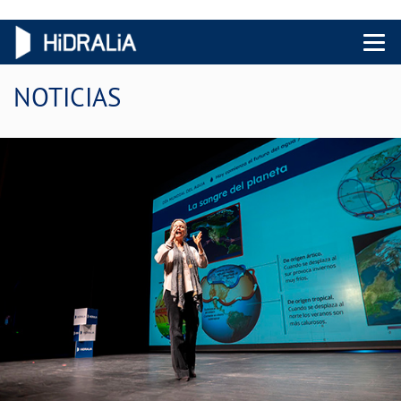
Menu 
NOTICIAS