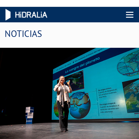
Menu 
NOTICIAS