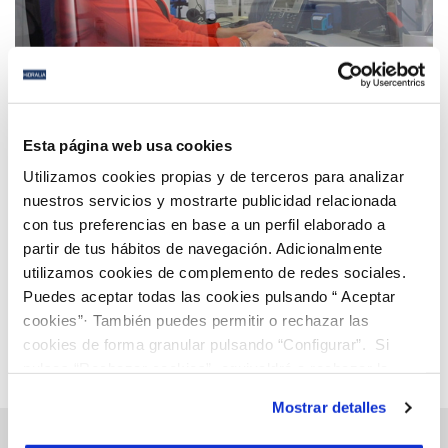
21 DIC 2021
Hidralia lanza el programa Contigo, para estar
Esta página web usa cookies
cada vez más cerca de ti
Utilizamos cookies propias y de terceros para analizar
nuestros servicios y mostrarte publicidad relacionada
con tus preferencias en base a un perfil elaborado a
Anterior
Siguiente
partir de tus hábitos de navegación. Adicionalmente
utilizamos cookies de complemento de redes sociales.
Puedes aceptar todas las cookies pulsando “ Aceptar
Página 52 de 112
cookies”· También puedes permitir o rechazar las
cookies de forma granular pulsando “Configurar”. Si
pulsas “Rechazar cookies”, equivaldrá a rechazar la
instalación de todas las cookies salvo las necesarias que
Mostrar detalles
son indispensables para que el sitio web funcione y que
por tanto no se pueden desactivar. Puedes consultar