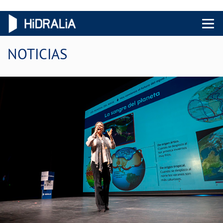
Menu 
NOTICIAS