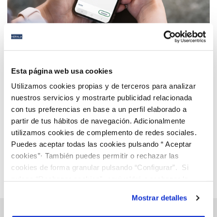
21 MAY 2025
Hidralia integra bizum para facilitar el abono de
Esta página web usa cookies
los recibos a sus usuarios
Utilizamos cookies propias y de terceros para analizar
nuestros servicios y mostrarte publicidad relacionada
con tus preferencias en base a un perfil elaborado a
Anterior
Siguiente
partir de tus hábitos de navegación. Adicionalmente
utilizamos cookies de complemento de redes sociales.
Puedes aceptar todas las cookies pulsando “ Aceptar
Página 11 de 112
cookies”· También puedes permitir o rechazar las
cookies de forma granular pulsando “Configurar”. Si
pulsas “Rechazar cookies”, equivaldrá a rechazar la
instalación de todas las cookies salvo las necesarias que
Mostrar detalles
son indispensables para que el sitio web funcione y que
por tanto no se pueden desactivar. Puedes consultar