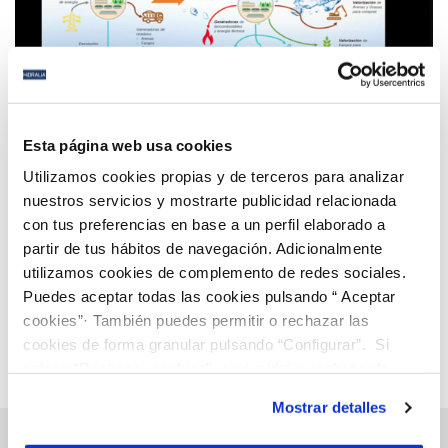
10 FEB 2022
Hidralia participa en la jornada “Alianzas y
Esta página web usa cookies
economía circular” organizada por la FAMP para
Utilizamos cookies propias y de terceros para analizar
poner en valor su modelo de biofactoría
nuestros servicios y mostrarte publicidad relacionada
con tus preferencias en base a un perfil elaborado a
Anterior
Siguiente
partir de tus hábitos de navegación. Adicionalmente
utilizamos cookies de complemento de redes sociales.
Puedes aceptar todas las cookies pulsando “ Aceptar
Página 49 de 112
cookies”· También puedes permitir o rechazar las
cookies de forma granular pulsando “Configurar”. Si
pulsas “Rechazar cookies”, equivaldrá a rechazar la
instalación de todas las cookies salvo las necesarias que
Mostrar detalles
son indispensables para que el sitio web funcione y que
por tanto no se pueden desactivar. Puedes consultar