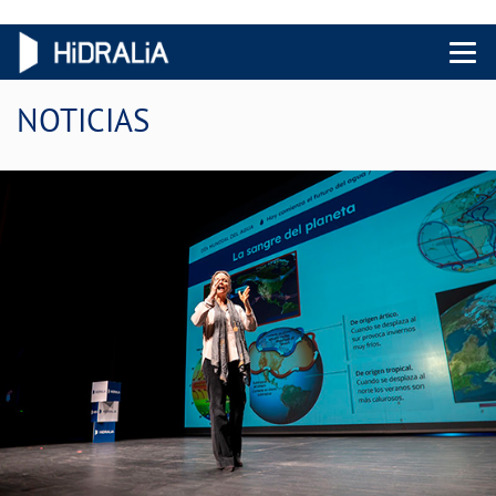
Menu 
NOTICIAS