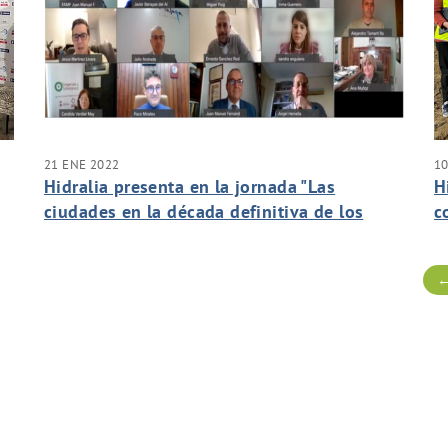
21 ENE 2022
10
Hidralia presenta en la jornada "Las
H
ciudades en la década definitiva de los
c
ODS 2030" de la FAMP su hoja de ruta para
1
la descarbonización de los municipios
g
←