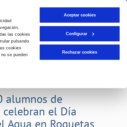
idad
Ayuda
Contáctanos
Aceptar cookies
icidad
Área de clientes
 compromisos
avegación.
Configurar
das las cookies
anular pulsando
EMPLEO
INCIDENCIAS
las cookies
Comunica anomalías o posibles
Rechazar cookies
o no se pueden
fraudes
liente)
o
Reclamaciones
0 alumnos de
 celebran el Día
l Agua en Roquetas