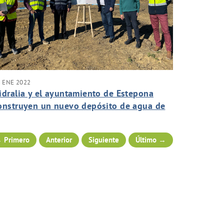
 ENE 2022
idralia y el ayuntamiento de Estepona
onstruyen un nuevo depósito de agua de
5.000 metros cúbicos para mejorar y
arantizar el suministro en la ciudad
 Primero
Anterior
Siguiente
Último →