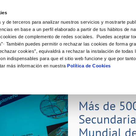
ES
Actual
ies
 y de terceros para analizar nuestros servicios y mostrarte publ
Tu Servicio
Tu Agua
Conócenos
Nuestros
encias en base a un perfil elaborado a partir de tus hábitos de n
 cookies de complemento de redes sociales. Puedes aceptar to
s”· También puedes permitir o rechazar las cookies de forma gr
N AL CLIENTE
D
Y CUMPLIMIENTO
NTRATOS
COMPROMISO DE SERVICIO
CUIDADOS DEL AGUA
CONTRATACIÓN
MODIFICACIÓN DE DATOS
echazar cookies”, equivaldrá a rechazar la instalación de todas 
AS DE GESTIÓN Y CERTIFICADOS
 de contacto
calidad del agua
bio de titular
Carta de compromisos
Consejos de ahorro
Licitaciones en curso
Actualizar datos bancarios
on indispensables para que el sitio web funcione y que por tant
via
a de suministro
Customer Counsel (Defensa del c
Medidas contra la sequía
Actualizar datos de domicili
tar más información en nuestra
Política de Cookies
s de videointerpretación en LSE
a de suministro
Normativa del servicio
Actualizar datos personales
obras y afectaciones
icitud de Acometida
Programa CONTIGO
ación de fuga interior
umentación contratación
25 MAR 2026
tación e impresos
orme obras
Más de 50
Secundaria
VER TODAS LAS GESTIONES
Mundial de