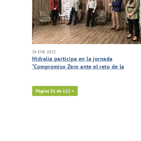
26 ENE 2022
Hidralia participa en la jornada
“Compromiso Zero ante el reto de la
sostenibilidad” poniendo en el foco la
sostenibilidad, la digitalización y la
descarbonización
Página 51 de 112