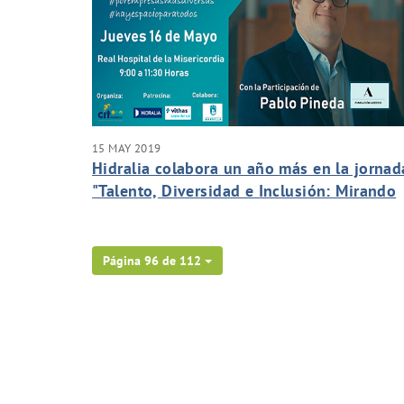
15 MAY 2019
Hidralia colabora un año más en la jornad
"Talento, Diversidad e Inclusión: Mirando
de frente a las personas", que organiza CI
Marbella
Página 96 de 112