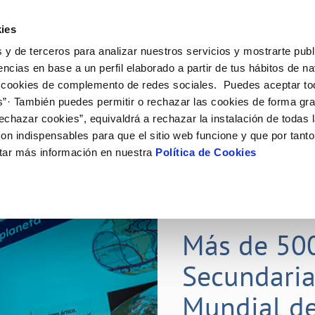
ES
Actual
ies
 y de terceros para analizar nuestros servicios y mostrarte publ
Tu Servicio
Tu Agua
Conócenos
Nuestros
encias en base a un perfil elaborado a partir de tus hábitos de n
 cookies de complemento de redes sociales. Puedes aceptar to
s”· También puedes permitir o rechazar las cookies de forma gr
N AL CLIENTE
D
Y CUMPLIMIENTO
NTRATOS
COMPROMISO DE SERVICIO
CUIDADOS DEL AGUA
CONTRATACIÓN
MODIFICACIÓN DE DATOS
echazar cookies”, equivaldrá a rechazar la instalación de todas 
AS DE GESTIÓN Y CERTIFICADOS
 de contacto
calidad del agua
bio de titular
Carta de compromisos
Consejos de ahorro
Licitaciones en curso
Actualizar datos bancarios
on indispensables para que el sitio web funcione y que por tant
via
a de suministro
Customer Counsel (Defensa del c
Medidas contra la sequía
Actualizar datos de domicili
tar más información en nuestra
Política de Cookies
s de videointerpretación en LSE
a de suministro
Normativa del servicio
Actualizar datos personales
obras y afectaciones
icitud de Acometida
Programa CONTIGO
ación de fuga interior
umentación contratación
25 MAR 2026
tación e impresos
orme obras
Más de 50
Secundaria
VER TODAS LAS GESTIONES
Mundial de