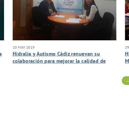
10 MAY 2019
29
a
Hidralia y Autismo Cádiz renuevan su
H
colaboración para mejorar la calidad de
M
T
vida de este colectivo en San Fernando
l
←