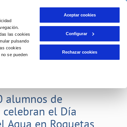
idad
Ayuda
Contáctanos
Aceptar cookies
icidad
Área de clientes
 compromisos
avegación.
Configurar
das las cookies
anular pulsando
EMPLEO
INCIDENCIAS
las cookies
Comunica anomalías o posibles
Rechazar cookies
o no se pueden
fraudes
liente)
o
Reclamaciones
0 alumnos de
 celebran el Día
l Agua en Roquetas