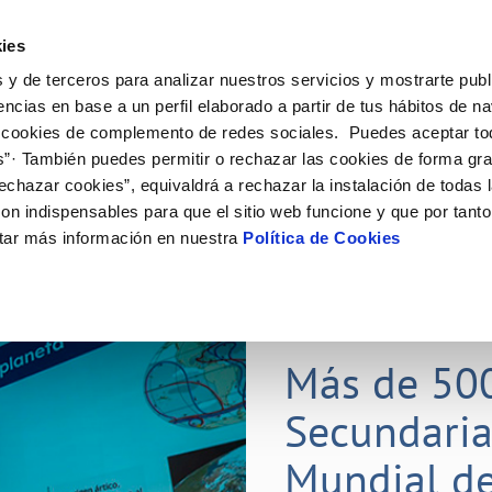
ES
Actual
ies
 y de terceros para analizar nuestros servicios y mostrarte publ
Tu Servicio
Tu Agua
Conócenos
Nuestros
encias en base a un perfil elaborado a partir de tus hábitos de n
 cookies de complemento de redes sociales. Puedes aceptar to
s”· También puedes permitir o rechazar las cookies de forma gr
N AL CLIENTE
D
Y CUMPLIMIENTO
NTRATOS
COMPROMISO DE SERVICIO
CUIDADOS DEL AGUA
CONTRATACIÓN
MODIFICACIÓN DE DATOS
echazar cookies”, equivaldrá a rechazar la instalación de todas 
AS DE GESTIÓN Y CERTIFICADOS
 de contacto
calidad del agua
bio de titular
Carta de compromisos
Consejos de ahorro
Licitaciones en curso
Actualizar datos bancarios
on indispensables para que el sitio web funcione y que por tant
via
a de suministro
Customer Counsel (Defensa del c
Medidas contra la sequía
Actualizar datos de domicili
tar más información en nuestra
Política de Cookies
s de videointerpretación en LSE
a de suministro
Normativa del servicio
Actualizar datos personales
obras y afectaciones
icitud de Acometida
Programa CONTIGO
ación de fuga interior
umentación contratación
25 MAR 2026
tación e impresos
orme obras
Más de 50
Secundaria
VER TODAS LAS GESTIONES
Mundial de