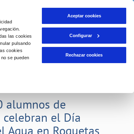
idad
Ayuda
Contáctanos
Aceptar cookies
icidad
Área de clientes
 compromisos
avegación.
Configurar
das las cookies
anular pulsando
EMPLEO
INCIDENCIAS
las cookies
Comunica anomalías o posibles
Rechazar cookies
o no se pueden
fraudes
liente)
o
Reclamaciones
0 alumnos de
 celebran el Día
l Agua en Roquetas