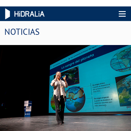
Menu 
NOTICIAS