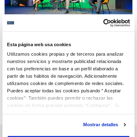
25 SEP 2024
Hidralia participa en Greencities para reforzar sus
Esta página web usa cookies
alianzas con el sector del agua y presentar sus
Utilizamos cookies propias y de terceros para analizar
soluciones más innovadoras
nuestros servicios y mostrarte publicidad relacionada
con tus preferencias en base a un perfil elaborado a
Anterior
Siguiente
partir de tus hábitos de navegación. Adicionalmente
utilizamos cookies de complemento de redes sociales.
Puedes aceptar todas las cookies pulsando “ Aceptar
Página 15 de 112
cookies”· También puedes permitir o rechazar las
cookies de forma granular pulsando “Configurar”. Si
pulsas “Rechazar cookies”, equivaldrá a rechazar la
instalación de todas las cookies salvo las necesarias que
Mostrar detalles
son indispensables para que el sitio web funcione y que
por tanto no se pueden desactivar. Puedes consultar