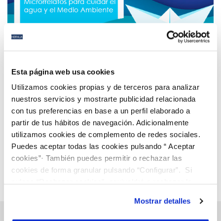
21 MAR 2022
Hidralia convoca el VIII Certamen Literario ‘Relatos
Esta página web usa cookies
de Agua Inteligente’ para fomentar el respeto por
Utilizamos cookies propias y de terceros para analizar
el medio ambiente y el buen uso del agua
nuestros servicios y mostrarte publicidad relacionada
con tus preferencias en base a un perfil elaborado a
Anterior
Siguiente
partir de tus hábitos de navegación. Adicionalmente
utilizamos cookies de complemento de redes sociales.
Puedes aceptar todas las cookies pulsando “ Aceptar
Página 47 de 112
cookies”· También puedes permitir o rechazar las
cookies de forma granular pulsando “Configurar”. Si
pulsas “Rechazar cookies”, equivaldrá a rechazar la
instalación de todas las cookies salvo las necesarias que
Mostrar detalles
son indispensables para que el sitio web funcione y que
por tanto no se pueden desactivar. Puedes consultar