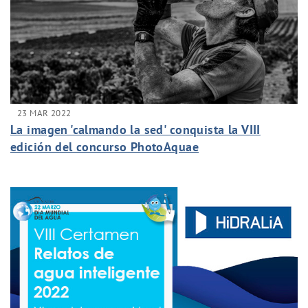
23 MAR 2022
La imagen 'calmando la sed' conquista la VIII
edición del concurso PhotoAquae