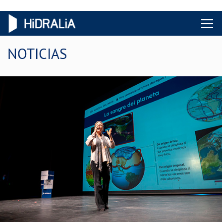
Menu 
NOTICIAS