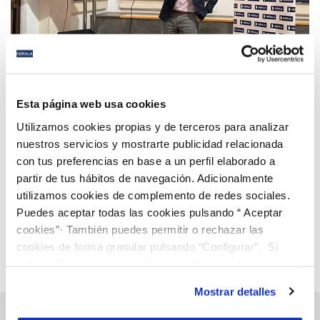
07 MAR 2022
Hidralia participa en el Tour del Talento con su
Esta página web usa cookies
apuesta por la FP Dual como cantera para el relevo
Utilizamos cookies propias y de terceros para analizar
generacional
nuestros servicios y mostrarte publicidad relacionada
con tus preferencias en base a un perfil elaborado a
Anterior
Siguiente
partir de tus hábitos de navegación. Adicionalmente
utilizamos cookies de complemento de redes sociales.
Puedes aceptar todas las cookies pulsando “ Aceptar
Página 48 de 112
cookies”· También puedes permitir o rechazar las
cookies de forma granular pulsando “Configurar”. Si
pulsas “Rechazar cookies”, equivaldrá a rechazar la
instalación de todas las cookies salvo las necesarias que
Mostrar detalles
son indispensables para que el sitio web funcione y que
por tanto no se pueden desactivar. Puedes consultar