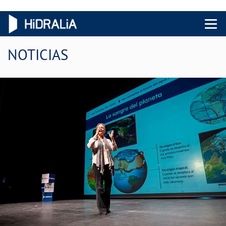
Menu 
NOTICIAS