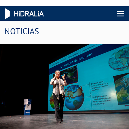
Menu 
NOTICIAS