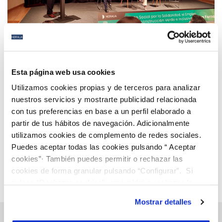
02 JUN 2021
Hidralia y el Ayuntamiento ponen en marcha el
Esta página web usa cookies
Pacto Social por la Solidaridad, el Empleo y la
Utilizamos cookies propias y de terceros para analizar
Reconstrucción Verde e Inclusiva de San Fernando
nuestros servicios y mostrarte publicidad relacionada
con tus preferencias en base a un perfil elaborado a
Anterior
Siguiente
partir de tus hábitos de navegación. Adicionalmente
utilizamos cookies de complemento de redes sociales.
Puedes aceptar todas las cookies pulsando “ Aceptar
Página 62 de 112
cookies”· También puedes permitir o rechazar las
cookies de forma granular pulsando “Configurar”. Si
pulsas “Rechazar cookies”, equivaldrá a rechazar la
instalación de todas las cookies salvo las necesarias que
Mostrar detalles
son indispensables para que el sitio web funcione y que
por tanto no se pueden desactivar. Puedes consultar