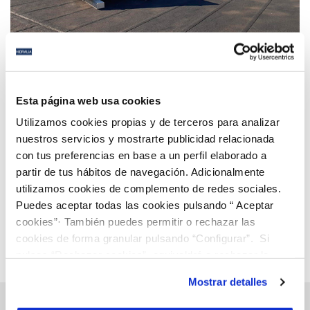
01 MAR 2021
Hidralia apuesta por la sostenibilidad y las
Esta página web usa cookies
energías renovables en Estepona
Utilizamos cookies propias y de terceros para analizar
nuestros servicios y mostrarte publicidad relacionada
con tus preferencias en base a un perfil elaborado a
Anterior
Siguiente
partir de tus hábitos de navegación. Adicionalmente
utilizamos cookies de complemento de redes sociales.
Puedes aceptar todas las cookies pulsando “ Aceptar
Página 66 de 112
cookies”· También puedes permitir o rechazar las
cookies de forma granular pulsando “Configurar”. Si
pulsas “Rechazar cookies”, equivaldrá a rechazar la
instalación de todas las cookies salvo las necesarias que
Mostrar detalles
son indispensables para que el sitio web funcione y que
por tanto no se pueden desactivar. Puedes consultar