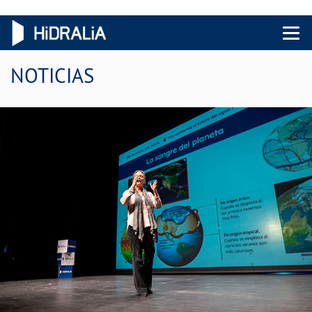
Menu 
NOTICIAS