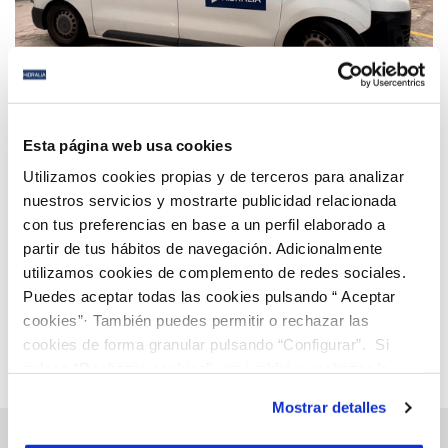
07 NOV 2024
Hidralia envía ayuda a Valencia en las zonas
Esta página web usa cookies
afectadas por la DANA
Utilizamos cookies propias y de terceros para analizar
nuestros servicios y mostrarte publicidad relacionada
con tus preferencias en base a un perfil elaborado a
Anterior
Siguiente
partir de tus hábitos de navegación. Adicionalmente
utilizamos cookies de complemento de redes sociales.
Puedes aceptar todas las cookies pulsando “ Aceptar
Página 14 de 112
cookies”· También puedes permitir o rechazar las
cookies de forma granular pulsando “Configurar”. Si
pulsas “Rechazar cookies”, equivaldrá a rechazar la
instalación de todas las cookies salvo las necesarias que
Mostrar detalles
son indispensables para que el sitio web funcione y que
por tanto no se pueden desactivar. Puedes consultar