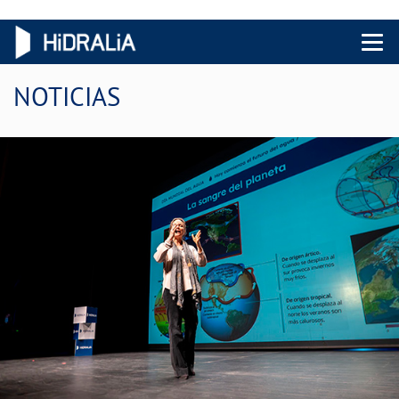
Menu 
NOTICIAS