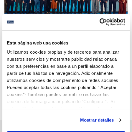
18 MAR 2026
Hidralia participa en el acto conmemorativo del
Esta página web usa cookies
40º aniversario de ASA Andalucía en Sevilla
Utilizamos cookies propias y de terceros para analizar
nuestros servicios y mostrarte publicidad relacionada
con tus preferencias en base a un perfil elaborado a
Anterior
Siguiente
partir de tus hábitos de navegación. Adicionalmente
utilizamos cookies de complemento de redes sociales.
Puedes aceptar todas las cookies pulsando “ Aceptar
Página 4 de 112
cookies”· También puedes permitir o rechazar las
cookies de forma granular pulsando “Configurar”. Si
pulsas “Rechazar cookies”, equivaldrá a rechazar la
instalación de todas las cookies salvo las necesarias que
Mostrar detalles
son indispensables para que el sitio web funcione y que
por tanto no se pueden desactivar. Puedes consultar