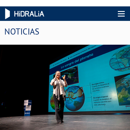
Menu 
NOTICIAS