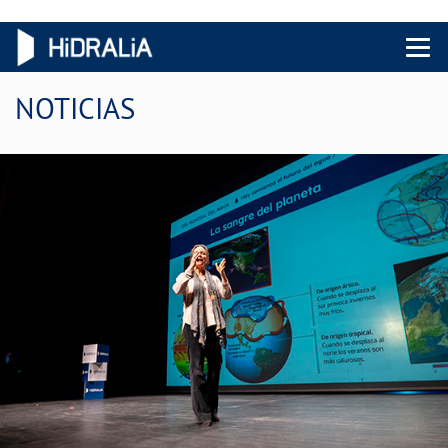
Menu 
NOTICIAS