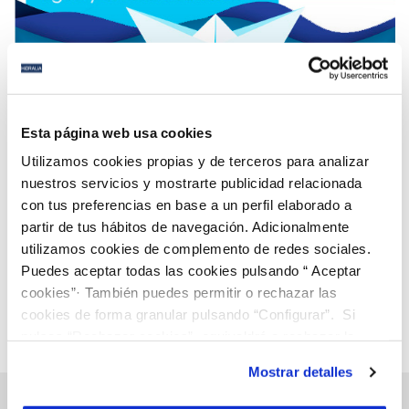
06 JUN 2022
El relato ‘La cuerda’ del onubense Antonio Ballester
Esta página web usa cookies
gana el VIII Certamen literario ‘relatos de Agua
Utilizamos cookies propias y de terceros para analizar
Inteligente’
nuestros servicios y mostrarte publicidad relacionada
con tus preferencias en base a un perfil elaborado a
Anterior
Siguiente
partir de tus hábitos de navegación. Adicionalmente
utilizamos cookies de complemento de redes sociales.
Puedes aceptar todas las cookies pulsando “ Aceptar
Página 44 de 112
cookies”· También puedes permitir o rechazar las
cookies de forma granular pulsando “Configurar”. Si
pulsas “Rechazar cookies”, equivaldrá a rechazar la
instalación de todas las cookies salvo las necesarias que
Mostrar detalles
son indispensables para que el sitio web funcione y que
por tanto no se pueden desactivar. Puedes consultar