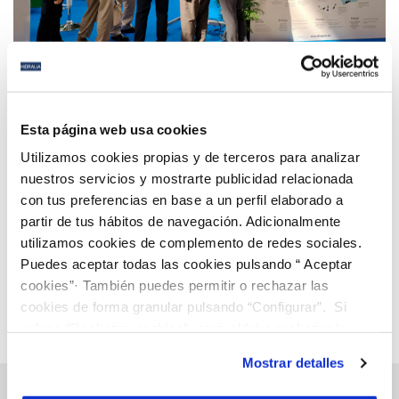
01 OCT 2021
Digitalización como eje transformador de las
Esta página web usa cookies
ciudades
Utilizamos cookies propias y de terceros para analizar
nuestros servicios y mostrarte publicidad relacionada
con tus preferencias en base a un perfil elaborado a
Anterior
Siguiente
partir de tus hábitos de navegación. Adicionalmente
utilizamos cookies de complemento de redes sociales.
Puedes aceptar todas las cookies pulsando “ Aceptar
Página 55 de 112
cookies”· También puedes permitir o rechazar las
cookies de forma granular pulsando “Configurar”. Si
pulsas “Rechazar cookies”, equivaldrá a rechazar la
instalación de todas las cookies salvo las necesarias que
Mostrar detalles
son indispensables para que el sitio web funcione y que
por tanto no se pueden desactivar. Puedes consultar