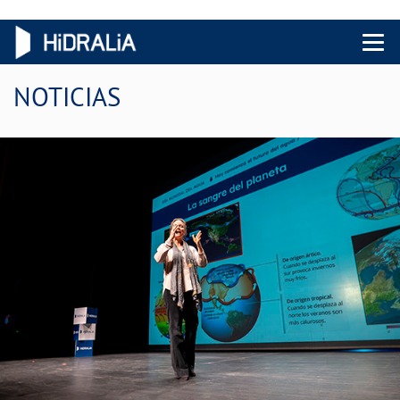
Menu 
NOTICIAS