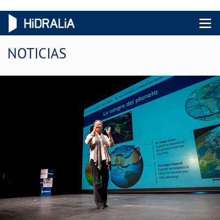
Menu 
NOTICIAS