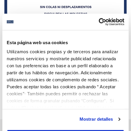
13 MAR 2020
Hidralia cierra temporalmente el servicio
Esta página web usa cookies
presencial de las oficinas de Atención al Cliente
Utilizamos cookies propias y de terceros para analizar
nuestros servicios y mostrarte publicidad relacionada
con tus preferencias en base a un perfil elaborado a
Anterior
Siguiente
partir de tus hábitos de navegación. Adicionalmente
utilizamos cookies de complemento de redes sociales.
Puedes aceptar todas las cookies pulsando “ Aceptar
Página 83 de 112
cookies”· También puedes permitir o rechazar las
cookies de forma granular pulsando “Configurar”. Si
pulsas “Rechazar cookies”, equivaldrá a rechazar la
instalación de todas las cookies salvo las necesarias que
Mostrar detalles
son indispensables para que el sitio web funcione y que
por tanto no se pueden desactivar. Puedes consultar