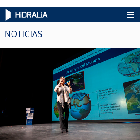
Menu 
NOTICIAS