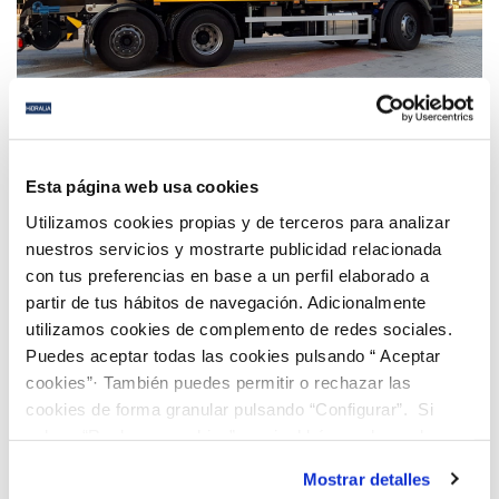
25 OCT 2018
Esta página web usa cookies
San Fernando mejora su servicio de alcantarillado
Utilizamos cookies propias y de terceros para analizar
con la renovación de parte de su flota
nuestros servicios y mostrarte publicidad relacionada
con tus preferencias en base a un perfil elaborado a
partir de tus hábitos de navegación. Adicionalmente
Anterior
Siguiente
utilizamos cookies de complemento de redes sociales.
Puedes aceptar todas las cookies pulsando “ Aceptar
cookies”· También puedes permitir o rechazar las
Página 105 de 112
cookies de forma granular pulsando “Configurar”. Si
pulsas “Rechazar cookies”, equivaldrá a rechazar la
instalación de todas las cookies salvo las necesarias que
Mostrar detalles
son indispensables para que el sitio web funcione y que