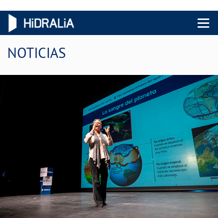
Menu 
NOTICIAS