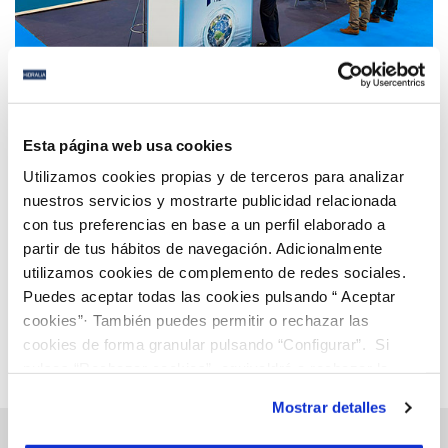
06 MAR 2023
Hidralia participa en INSOAN para mostrar sus
Esta página web usa cookies
propuestas para mejorar la resiliencia de las
Utilizamos cookies propias y de terceros para analizar
ciudades
nuestros servicios y mostrarte publicidad relacionada
con tus preferencias en base a un perfil elaborado a
Anterior
Siguiente
partir de tus hábitos de navegación. Adicionalmente
utilizamos cookies de complemento de redes sociales.
Puedes aceptar todas las cookies pulsando “ Aceptar
Página 34 de 112
cookies”· También puedes permitir o rechazar las
cookies de forma granular pulsando “Configurar”. Si
pulsas “Rechazar cookies”, equivaldrá a rechazar la
instalación de todas las cookies salvo las necesarias que
Mostrar detalles
son indispensables para que el sitio web funcione y que
por tanto no se pueden desactivar. Puedes consultar