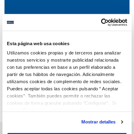
06 JUL 2021
Colaboración público privada para la
Esta página web usa cookies
reconstrucción verde de las ciudades
Utilizamos cookies propias y de terceros para analizar
nuestros servicios y mostrarte publicidad relacionada
con tus preferencias en base a un perfil elaborado a
Anterior
Siguiente
partir de tus hábitos de navegación. Adicionalmente
utilizamos cookies de complemento de redes sociales.
Puedes aceptar todas las cookies pulsando “ Aceptar
Página 59 de 112
cookies”· También puedes permitir o rechazar las
cookies de forma granular pulsando “Configurar”. Si
pulsas “Rechazar cookies”, equivaldrá a rechazar la
instalación de todas las cookies salvo las necesarias que
Mostrar detalles
son indispensables para que el sitio web funcione y que
por tanto no se pueden desactivar. Puedes consultar