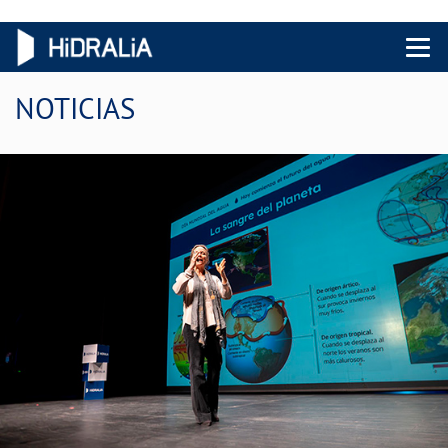
Menu 
NOTICIAS