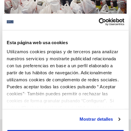
22 DIC 2020
Hidralia dona más de un centenar de juguetes para
Esta página web usa cookies
colaborar en la campaña ‘Ningún niño sin
Utilizamos cookies propias y de terceros para analizar
juguetes’ de la Asociación de Reyes Magos de San
nuestros servicios y mostrarte publicidad relacionada
Fernando
con tus preferencias en base a un perfil elaborado a
Anterior
Siguiente
partir de tus hábitos de navegación. Adicionalmente
utilizamos cookies de complemento de redes sociales.
Puedes aceptar todas las cookies pulsando “ Aceptar
Página 71 de 112
cookies”· También puedes permitir o rechazar las
cookies de forma granular pulsando “Configurar”. Si
pulsas “Rechazar cookies”, equivaldrá a rechazar la
instalación de todas las cookies salvo las necesarias que
Mostrar detalles
son indispensables para que el sitio web funcione y que
por tanto no se pueden desactivar. Puedes consultar