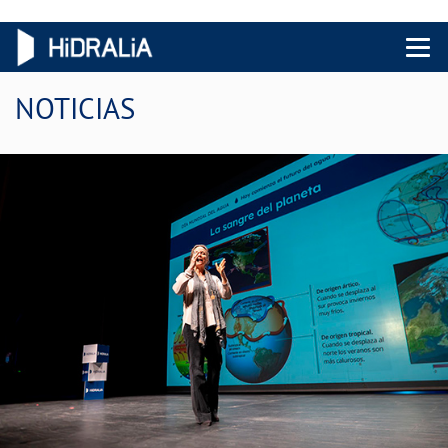
Menu 
NOTICIAS