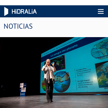
Menu 
NOTICIAS