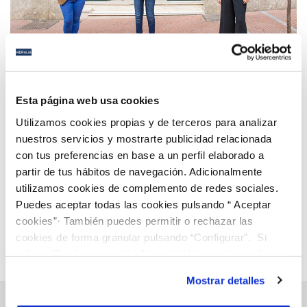
21 SEP 2020
Asier Sainz, del colegio “Cardenal Spínola”, recibe
Esta página web usa cookies
el premio del Certamen Andaluz de Relatos de
Utilizamos cookies propias y de terceros para analizar
Agua Inteligente
nuestros servicios y mostrarte publicidad relacionada
con tus preferencias en base a un perfil elaborado a
Anterior
Siguiente
partir de tus hábitos de navegación. Adicionalmente
utilizamos cookies de complemento de redes sociales.
Puedes aceptar todas las cookies pulsando “ Aceptar
Página 77 de 112
cookies”· También puedes permitir o rechazar las
cookies de forma granular pulsando “Configurar”. Si
pulsas “Rechazar cookies”, equivaldrá a rechazar la
instalación de todas las cookies salvo las necesarias que
Mostrar detalles
son indispensables para que el sitio web funcione y que
por tanto no se pueden desactivar. Puedes consultar