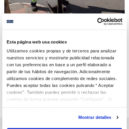
16 SEP 2020
Revisan la limpieza de las zonas más críticas de la
Esta página web usa cookies
red de alcantarillado de San Fernando
Utilizamos cookies propias y de terceros para analizar
nuestros servicios y mostrarte publicidad relacionada
con tus preferencias en base a un perfil elaborado a
Anterior
Siguiente
partir de tus hábitos de navegación. Adicionalmente
utilizamos cookies de complemento de redes sociales.
Puedes aceptar todas las cookies pulsando “ Aceptar
Página 78 de 112
cookies”· También puedes permitir o rechazar las
cookies de forma granular pulsando “Configurar”. Si
pulsas “Rechazar cookies”, equivaldrá a rechazar la
instalación de todas las cookies salvo las necesarias que
Mostrar detalles
son indispensables para que el sitio web funcione y que
por tanto no se pueden desactivar. Puedes consultar