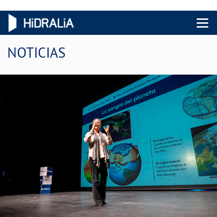
Menu 
NOTICIAS