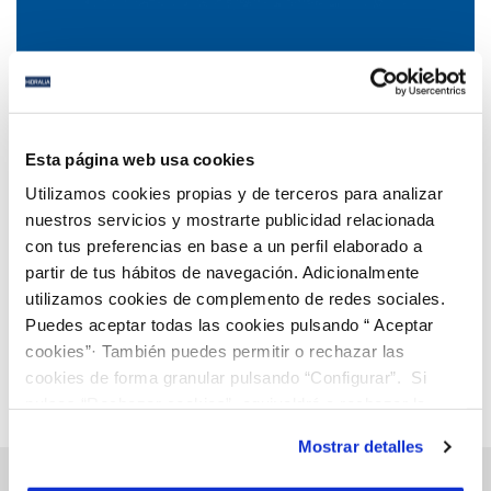
06 AGO 2020
Facturación tras el Estado de Alarma COVID-19
Esta página web usa cookies
Utilizamos cookies propias y de terceros para analizar
nuestros servicios y mostrarte publicidad relacionada
con tus preferencias en base a un perfil elaborado a
Anterior
Siguiente
partir de tus hábitos de navegación. Adicionalmente
utilizamos cookies de complemento de redes sociales.
Puedes aceptar todas las cookies pulsando “ Aceptar
Página 79 de 112
cookies”· También puedes permitir o rechazar las
cookies de forma granular pulsando “Configurar”. Si
pulsas “Rechazar cookies”, equivaldrá a rechazar la
instalación de todas las cookies salvo las necesarias que
Mostrar detalles
son indispensables para que el sitio web funcione y que
por tanto no se pueden desactivar. Puedes consultar