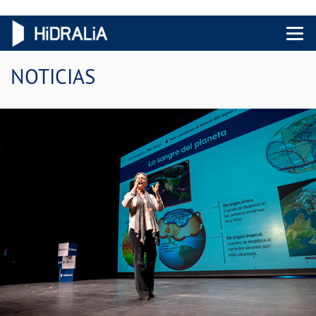
Menu 
NOTICIAS